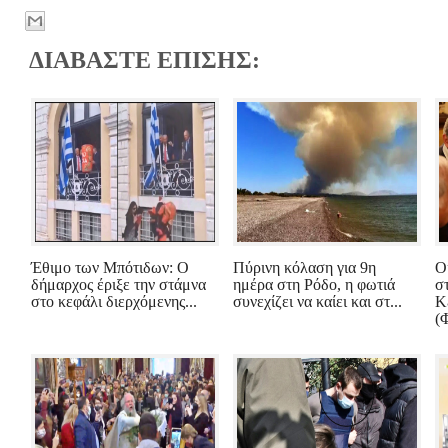
ΔΙΑΒΑΣΤΕ ΕΠΙΣΗΣ:
Έθιμο των Μπότιδων: Ο
Πύρινη κόλαση για 9η
Ο
δήμαρχος έριξε την στάμνα
ημέρα στη Ρόδο, η φωτιά
σ
στο κεφάλι διερχόμενης...
συνεχίζει να καίει και στ...
Κ
(