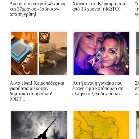
Δύο ακόμη νεκροί: 45χρονη
Χιόνισε στη Κέρκυρα μετά
Ά
και 37χρονος «έσβησαν»
από 13 χρόνια! (ΦΩΤΟ)
τ
από τη γρίπη!
γι
Αυτά είναι! Χειροπέδες και
Αυτή είναι η γυναίκα που
Σ
γιαούρτια διέκοψαν
έφαγε ωμό κοτόπουλο σε
ε
δημοτικό συμβούλιο!
ελληνικό ξενοδοχείο κα...
π
(ΦΩΤ...