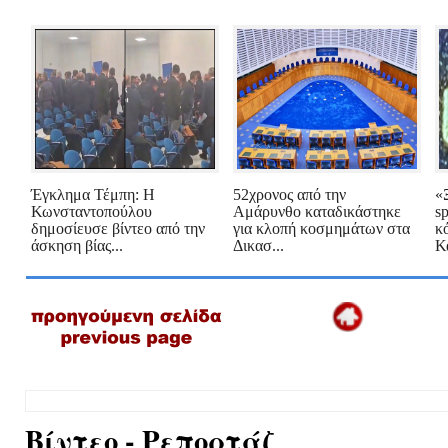
Έγκλημα Τέμπη: Η
52χρονος από την
«
Κωνσταντοπούλου
Αμάρυνθο καταδικάστηκε
s
δημοσίευσε βίντεο από την
για κλοπή κοσμημάτων στα
κ
άσκηση βίας...
Δικασ...
Κα
Βίντεο - Ρεπορτάζ