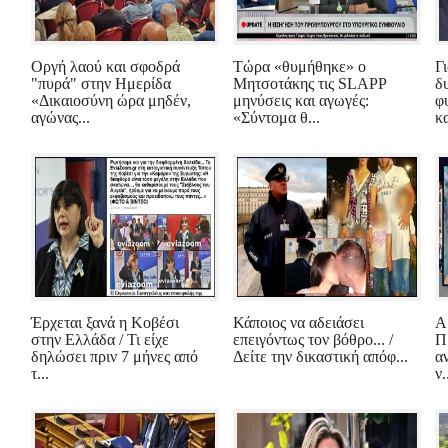
Οργή λαού και σφοδρά
Τώρα «θυμήθηκε» ο
Γ
"πυρά" στην Ημερίδα
Μητσοτάκης τις SLAPP
δ
«Δικαιοσύνη ώρα μηδέν,
μηνύσεις και αγωγές:
φ
αγώνας...
«Σύντομα θ...
κ
Έρχεται ξανά η Κοβέσι
Κάποιος να αδειάσει
Α
στην Ελλάδα / Τι είχε
επειγόντως τον βόθρο... /
Π
δηλώσει πριν 7 μήνες από
Δείτε την δικαστική απόφ...
α
τ...
ν.