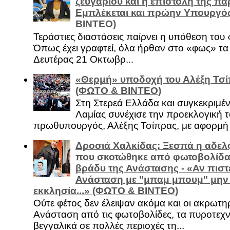
ζευγαριού και η επιστολή της πα
Εμπλέκεται και πρώην Υπουργό
ΒΙΝΤΕΟ)
Τεράστιες διαστάσεις παίρνει η υπόθεση του
Όπως έχει γραφτεί, όλα ήρθαν στο «φως» τ
Δευτέρας 21 Οκτωβρ...
«Θερμή» υποδοχή του Αλέξη Τσί
(ΦΩΤΟ & ΒΙΝΤΕΟ)
Στη Στερεά Ελλάδα και συγκεκριμέ
Λαμίας συνέχισε την προεκλογική τ
πρωθυπουργός, Αλέξης Τσίπρας, με αφορμή .
Δροσιά Χαλκίδας: Ξεσπά η αδελ
που σκοτώθηκε από φωτοβολίδα 
βράδυ της Ανάστασης - «Αν πιστε
Ανάσταση με "μπαμ μπουμ" μην
εκκλησία...» (ΦΩΤΟ & ΒΙΝΤΕΟ)
Ούτε φέτος δεν έλειψαν ακόμα και οι ακρωτη
Ανάσταση από τις φωτοβολίδες, τα πυροτεχν
βεγγαλικά σε πολλές περιοχές τη...