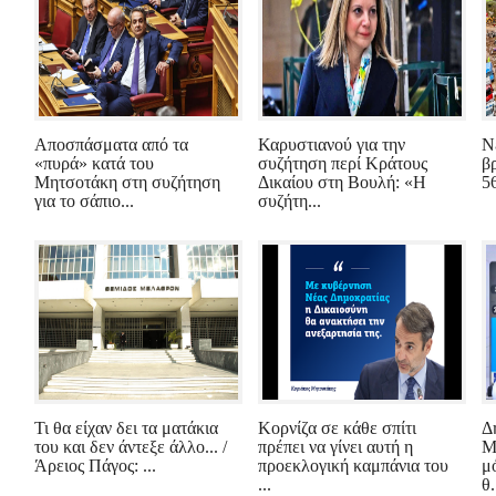
Αποσπάσματα από τα
Καρυστιανού για την
Ν
«πυρά» κατά του
συζήτηση περί Κράτους
β
Μητσοτάκη στη συζήτηση
Δικαίου στη Βουλή: «Η
5
για το σάπιο...
συζήτη...
Τι θα είχαν δει τα ματάκια
Κορνίζα σε κάθε σπίτι
Δ
του και δεν άντεξε άλλο... /
πρέπει να γίνει αυτή η
Μ
Άρειος Πάγος: ...
προεκλογική καμπάνια του
μ
...
θ.