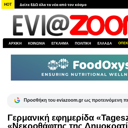
Δείτε ΕΔΩ όλα τα νέα για την Χαλκίδα και όλη την Εύβοια
HOT
Δείτε ΕΔΩ όλες τις ειδήσεις από την Ελλάδα
Δείτε ΕΔΩ όλα τα πολιτικά νέα
Δείτε ΕΔΩ τις αποκαλύψεις του EviaZoom.gr
Δείτε ΕΔΩ όλα τα αστυνομικά νέα
ΟΠΕ
ΑΡΧΙΚΗ
ΚΟΙΝΩΝΙΑ
ΕΓΚΛΗΜΑ
ΠΟΛΙΤΙΚΗ
ΕΛΛΑΔΑ
Δείτε ΕΔΩ όλα τα νέα από τον κόσμο
Προσθήκη του eviazoom.gr ως προτεινόμενη π
Γερμανική εφημερίδα «Tagesz
«Νεκροθάφτης της Δημοκρατί