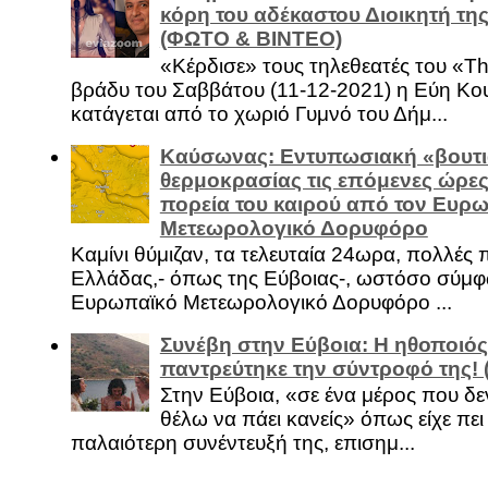
κόρη του αδέκαστου Διοικητή της
(ΦΩΤΟ & ΒΙΝΤΕΟ)
«Κέρδισε» τους τηλεθεατές του «Th
βράδυ του Σαββάτου (11-12-2021) η Εύη Κο
κατάγεται από το χωριό Γυμνό του Δήμ...
Καύσωνας: Εντυπωσιακή «βουτι
θερμοκρασίας τις επόμενες ώρες 
πορεία του καιρού από τον Ευρ
Μετεωρολογικό Δορυφόρο
Καμίνι θύμιζαν, τα τελευταία 24ωρα, πολλές 
Ελλάδας,- όπως της Εύβοιας-, ωστόσο σύμφ
Ευρωπαϊκό Μετεωρολογικό Δορυφόρο ...
Συνέβη στην Εύβοια: Η ηθοποιός
παντρεύτηκε την σύντροφό της!
Στην Εύβοια, «σε ένα μέρος που δεν
θέλω να πάει κανείς» όπως είχε πει 
παλαιότερη συνέντευξή της, επισημ...