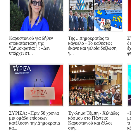
Καρυστιανού για δήθεν
Της ...Δημοκρατίας το
Σ
αποκατάσταση της
κάγκελο - Το καθεστώς
δ
"Δημοκρατίας" : «Δεν
έκανε και γελοία δεξίωση
έ
υπάρχει στ...
γ...
φτ
ΣΥΡΙΖΑ: «Πριν 58 χρονια
Έγκλημα Τέμπη - Χιλιάδες
«
μια ομάδα επίορκων
κόσμου στο Πάντειο:
μ
κατέλυσαν την Δημοκρατία
Καρυστιανού και άλλοι
τ
κα...
συγ...
κά