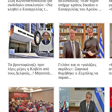
Ζωή Κωνσταντοπούλου για
Βελόπουλος: «Εάν τυχόν
Μ
σκάνδαλο υποκλοπών: «Να
υπήρχε κράτος δικαίου ο
γι
κληθεί ο Εισαγγελέας τ...
Εισαγγελέας του Αρείου ...
«
Τα βροντοφώναζε πριν
Γελάνε και οι «γαλάζιες
«
λίγες μέρες η Κοβέσι από
ακρίδες»: Ξαφνικά
α
τους Δελφούς...! Μητσοτά...
θυμήθηκε ο Ζεμπίλης να
π
παρασ...