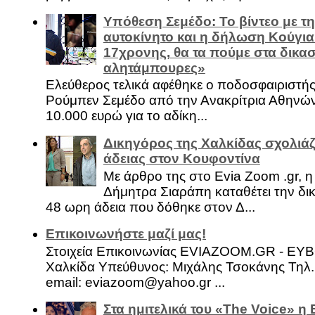
Υπόθεση Σεμέδο: Το βίντεο με τ
αυτοκίνητο και η δήλωση Κούγια
17χρονης, θα τα πούμε στα δικασ
αλητάμπουρες»
Ελεύθερος τελικά αφέθηκε ο ποδοσφαιριστή
Ρούμπεν Σεμέδο από την Ανακρίτρια Αθηνώ
10.000 ευρώ για το αδίκη...
Δικηγόρος της Χαλκίδας σχολιάζ
άδειας στον Κουφοντίνα
Με άρθρο της στο Evia Zoom .gr, 
Δήμητρα Σιαράπη καταθέτει την δι
48 ωρη άδεια που δόθηκε στον Δ...
Επικοινωνήστε μαζί μας!
Στοιχεία Επικοινωνίας EVIAZOOM.GR - ΕΥ
Χαλκίδα Υπεύθυνος: Μιχάλης Τσοκάνης Τηλ.
email: eviazoom@yahoo.gr ...
Στα ημιτελικά του «The Voice» η