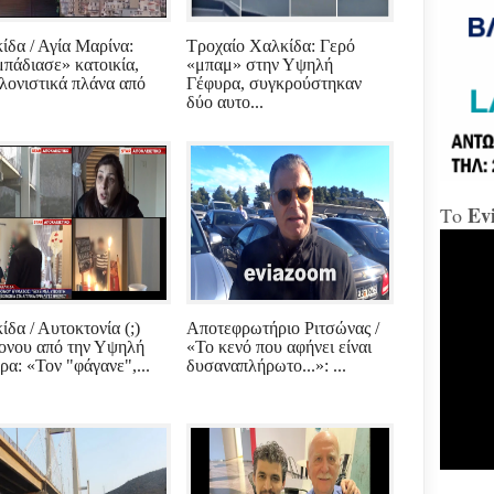
«Δώ
ίδα / Αγία Μαρίνα:
Τροχαίο Χαλκίδα: Γερό
πάδιασε» κατοικία,
«μπαμ» στην Υψηλή
λονιστικά πλάνα από
Γέφυρα, συγκρούστηκαν
Χαλ
δύο αυτο...
Διο
«αμ
«Ήτ
απαξ
Ev
Το
Μύδρ
απο
Τζα
κατ
κακ
πρα
ίδα / Αυτοκτονία (;)
Αποτεφρωτήριο Ριτσώνας /
για
ονου από την Υψηλή
«Το κενό που αφήνει είναι
διε
ρα: «Τον "φάγανε",...
δυσαναπλήρωτο...»: ...
κ.Μ
Χαλ
στη