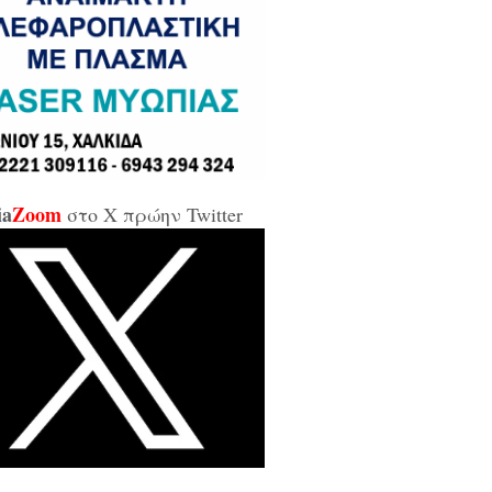
σε και σε εμένα μπάρμπα...»
κίδα: Άρον άρον την κοπάνησε η
ικήτρια της ΔΥΠΑ από το
αρτωλό» Επιμελητήριο Εύβοιας /
αν προσβλητική, ειρωνική και
ιωτική προς τους εργαζόμενους...»
ia
Zoom
στο X πρώην Twitter
οι της αντιπολίτευσης για τις νέες
καλύψεις: «Ο εισαγγελέας
βέλλας αθώωσε και τον εαυτό του,
απάτησε βάναυσα το ήδη
οποιημένο κράτος δικαίου με μία
ξικοματική διάταξη, θα κληθούν
 να λογοδοτήσουν και πρωτίστως ο
υθύνων και αυτού του εγκλήματος
ητσοτάκης...»
κίδα: Δείτε ζωντανά την κίνηση
 Παλαιά Γέφυρα (LIVE ΕΙΚΟΝΑ)