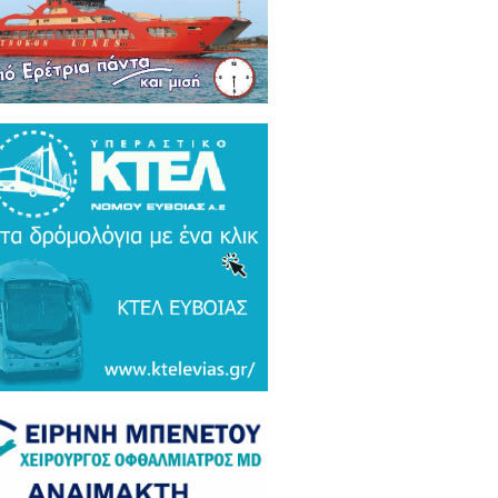
ρκικά ΜΜΕ: Συναγερμός και
μος σε Ελλάδα και Ισραήλ για τον
 Τουρκικό υπερσύχρονο βαλιστικό
αυλο με βεληνεκές 6.000 χιλιομέτρα
ΤΟ & ΒΙΝΤΕΟ)
α Gate: Την περίμεναν στη
εδρίαση λογοδοσίας και αυτή
αζε μετάλλια και έβλεπε τον
αθηναϊκό στο μπάσκετ / Τα άδεια
ανα της ξεφτίλας! (ΦΩΤΟ)
ξάρτητος βουλευτής Γιάννης
ακιώτης στο EviaZoom.gr:
ιτοκοσμικό το κράτος δικαίου στην
νανία του Μητσοτάκη, στο
χαστρο του καθεστώτος όσο ποτέ οι
οχλητικοί" δημοσιογράφοι...»
όπουλος: «Εάν τυχόν υπήρχε
τος δικαίου ο Εισαγγελέας του
ίου Πάγου θα έπρεπε να τιμωρηθεί
αδειγματικά...»