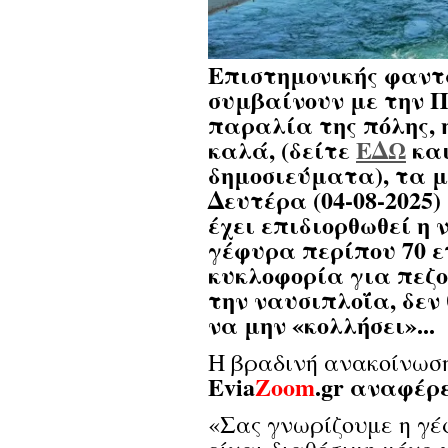
Επιστημονικής φαντ
συμβαίνουν με την 
παραλία της πόλης, 
καλά, (δείτε
ΕΔΩ
κα
δημοσιεύματα), τα 
Δευτέρα (04-08-2025)
έχει επιδιορθωθεί η 
γέφυρα περίπου 70 ε
κυκλοφορία για πεζο
την ναυσιπλοΐα, δεν
να μην «κολλήσει»...
Η βραδινή ανακοίνω
Evia
Zoom
.gr αναφέρ
«Σας γνωρίζουμε η γέ