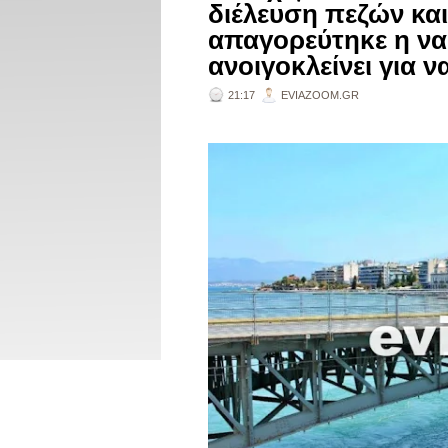
διέλευση πεζών κα
απαγορεύτηκε η να
ανοιγοκλείνει για ν
21:17
EVIAZOOM.GR