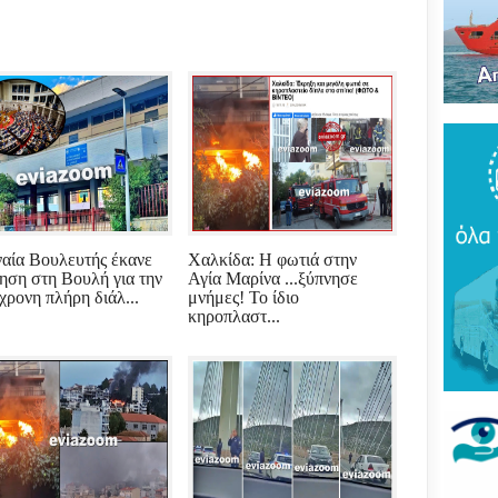
Του
τρό
νέο
πύρ
(ΦΩ
Βάκ
συν
μοίρ
Παν
έδρ
Ανε
αία Βουλευτής έκανε
Χαλκίδα: Η φωτιά στην
Σαρ
ηση στη Βουλή για την
Αγία Μαρίνα ...ξύπνησε
«Τρ
χρονη πλήρη διάλ...
μνήμες! Το ίδιο
μπα
κηροπλαστ...
στό
"εν
Βελ
κρά
Αρε
παρ