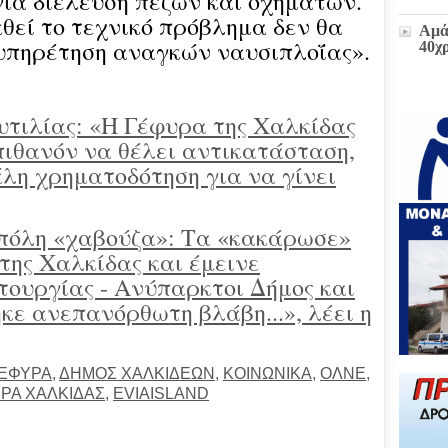
για διέλευση πεζών και οχημάτων.
εί το τεχνικό πρόβλημα δεν θα
Αμά
ξυπηρέτηση αναγκών ναυσιπλοΐας».
40χ
Η δ
τιλίας: «Η Γέφυρα της Χαλκίδας
παρ
 πιθανόν να θέλει αντικατάσταση,
στο
πρώ
λη χρηματοδότηση για να γίνει
«Δι
διοι
(ΕΓ
πόλη «χαβούζα»: Τα «κακάρωσε»
της Χαλκίδας και έμεινε
Μετ
και
ιτουργίας - Ανύπαρκτοι Δήμος και
έκτα
ε ανεπανόρθωτη βλάβη...», λέει η
Ζωή
υπο
του
ΕΦΥΡΑ
,
ΔΗΜΟΣ ΧΑΛΚΙΔΕΩΝ
,
ΚΟΙΝΩΝΙΚΑ
,
ΟΛΝΕ
,
Επι
ΡΑ ΧΑΛΚΙΔΑΣ
,
EVIAISLAND
Βου