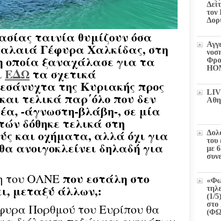
Δεί
τον
Δορ
ασίας ταινία θυμίζουν όσα
Αγγ
Παλαιά Γέφυρα Χαλκίδας, στη
νοσ
η οποία ξαναχάλασε για τα
Φρο
HO
ι
ΕΔΩ
τα σχετικά
μεσάνυχτα της Κυριακής προς
LIV
 και τελικά παρ΄όλο που δεν
Αθη
νέα, -άγνωστη-βλάβη-, σε μία
τών δόθηκε τελικά στη
ύς και οχήματα, αλλά όχι για
Δολ
του
 θα ανοιγοκλείνει δηλαδή για
με 
συν
που εστάλη στο
ση του ΟΛΝΕ
«Φω
ει, μεταξύ άλλων,:
τηλ
(1/5
στο 
φυρα Πορθμού του Ευρίπου θα
(Φ