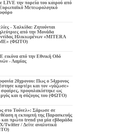
τε LIVE την πορεία του καιρού από
 Ευρωπαϊκό Μετεωρολογικό
υφόρο
ελίες - Χαλκίδα: Ζητούνται
ηλεύτριες από την Μονάδα
ντίδας Ηλικιωμένων «MITERA
ME» (ΦΩΤΟ)
E εικόνα από την Εθνική Οδό
νών - Λαμίας
οφονία 20χρονου: Πως ο 54χρονος
 έστησε καρτέρι και τον «γάζωσε»
6 σφαίρες, προφυλακίστηκε ως
εργός και η σύζυγος του (ΦΩΤΟ)
ς στο Τούνελ»: Σάρωσε σε
εθέαση η εκπομπή της Παρασκευής
) και πρώτο trend για μία εβδομάδα
X/Twitter / Δείτε αναλυτικά
ΩΤΟ)