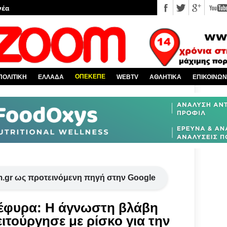
νέα
 κόσμο
Χαλκίδα και όλη την Εύβοια
πό την Ελλάδα
ΟΠΕΚΕΠΕ
ΠΟΛΙΤΙΚΗ
ΕΛΛΑΔΑ
WEBTV
ΑΘΛΗΤΙΚΑ
ΕΠΙΚΟΙΝΩΝ
υ EviaZoom.gr
.gr ως προτεινόμενη πηγή στην Google
Γέφυρα: Η άγνωστη βλάβη
ειτούργησε με ρίσκο για την