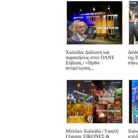
Χαλκίδα: Διάλυση και
Διόδ
παραιτήσεις στον ΟΛΝΕ
της 
Εύβοιας / «Ήρθα
σήκω
αντιμέτωπος...
Μπλόκο Χαλκίδα / Υψηλή
Χαλκ
Γέφυρα: ΕΙΚΟΝΕΣ &
μπλό