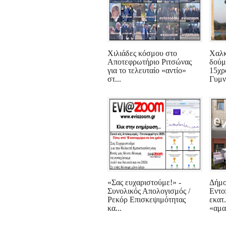
Χιλιάδες κόσμου στο
Χαλκ
Αποτεφρωτήριο Ριτσώνας
δούμ
για το τελευταίο «αντίο»
15χρ
στ...
Γυμν
«Σας ευχαριστούμε!» -
Δήμο
Συνολικός Απολογισμός /
Εντο
Ρεκόρ Επισκεψιμότητας
εκατ
κα...
«αμα