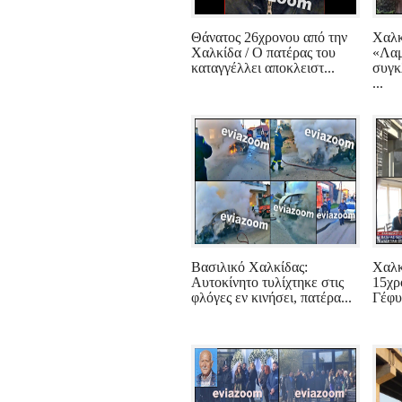
Θάνατος 26χρονου από την
Χαλκ
Χαλκίδα / Ο πατέρας του
«Λαμ
καταγγέλλει αποκλειστ...
συγκ
...
Βασιλικό Χαλκίδας:
Χαλκ
Αυτοκίνητο τυλίχτηκε στις
15χρ
φλόγες εν κινήσει, πατέρα...
Γέφυ