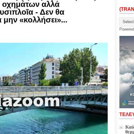
ι οχημάτων αλλά
(TRA
υσιπλοΐα - Δεν θα
α μην «κολλήσει»...
Powere
ΤΕΛΕΥ
Καύ
θερ