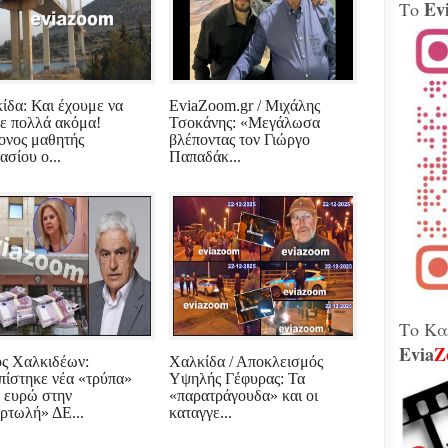
Ev
Το
Βίν
μοτ
240 
Παλ
Θήβ
ίδα: Και έχουμε να
EviaZoom.gr / Μιχάλης
ε πολλά ακόμα!
Τσοκάνης: «Μεγάλωσα
Τα 
ονος μαθητής
βλέποντας τον Γιώργο
Κοβέ
ασίου ο...
Παπαδάκ...
Μητ
εκτ
GAT
μετ
Γεω
Αδε
κάν
διά
το 
που
λειτ
Το Κα
Evia
Z
ς Χαλκιδέων:
Χαλκίδα / Αποκλεισμός
Χιόν
πίστηκε νέα «τρύπα»
Υψηλής Γέφυρας: Τα
αυτό
. ευρώ στην
«παρατράγουδα» και οι
σφο
ρτωλή» ΔΕ...
καταγγε...
Ελλ
περ