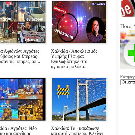
Στα
Βοιω
Κρή
(Sup
Ποια 
Ένω
Ολυ
ΑΕΚ
ια Αφιδνών: Αγρότες
Χαλκίδα / Αποκλεισμός
Νέε
Εύβοιας και Στερεάς
Υψηλής Γέφυρας:
Φύλ
σαν τις μπάρες, απ...
Εγκλωβίστηκε στο
την 
αγροτικό μπλόκο...
Κατηγορί
Γελά
Ξαφ
παρ
για
ρου
μετά
υπο
με χ
καθ
αντι
ίδα / Αγρότες: Νέο
Χαλκίδα: Τα «κακάρωσε»
κο και αιφνίδιος
και αυτή νωρίτερα; Κλείνει