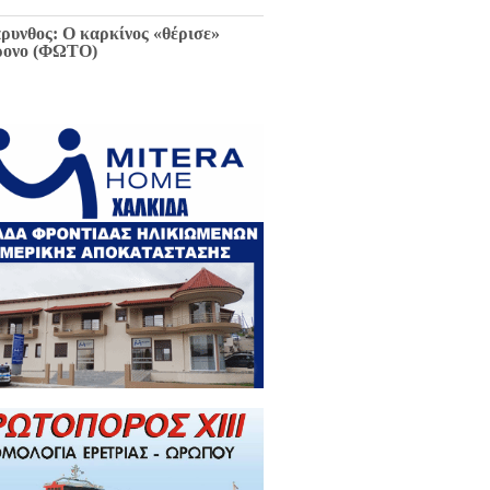
ρυνθος: Ο καρκίνος «θέρισε»
ρονο (ΦΩΤΟ)
ιαφθορά στη Χαλκίδα έχει
ελθόν και μέλλον / Αποκλειστικά
 EviaZoom.gr: Η ένορκη κατάθεση
ην Εισαγγελέα Χαλκίδας:
εφθαρμένοι στη Χαλκίδα όλοι οι
κούντες δημόσιοι λειτουργοί...»
ΓΡΑΦΑ)
ά την Χαλκίδα έμεινε χωρίς νερό
 το Βασιλικό λόγω ξανά νέας
κτης βλάβης...
 Κωνσταντοπούλου για σκάνδαλο
κλοπών: «Να κληθεί ο Εισαγγελέας
 Αρείου Πάγου Κ. Τζαβέλλας στην
τροπή Θεσμών και Διαφάνειας της
λής»