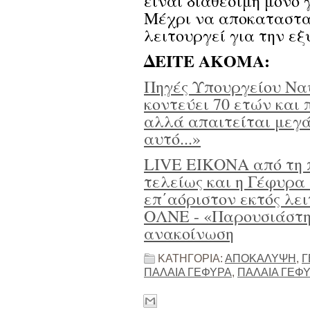
είναι διαθέσιμη μόνο 
Μέχρι να αποκατασταθ
λειτουργεί για την ε
ΔΕΙΤΕ ΑΚΟΜΑ:
Πηγές Υπουργείου Ναυ
κοντεύει 70 ετών και
αλλά απαιτείται μεγά
αυτό...»
LIVE ΕΙΚΟΝΑ από τη 
τελείως και η Γέφυρα 
επ΄αόριστον εκτός λε
ΟΛΝΕ - «Παρουσιάστηκ
ανακοίνωση
ΚΑΤΗΓΟΡΙΑ:
ΑΠΟΚΑΛΥΨΗ
,
Γ
ΠΑΛΑΙΑ ΓΕΦΥΡΑ
,
ΠΑΛΑΙΑ ΓΕΦΥ