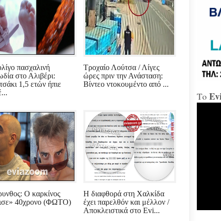
«Δώ
Χαλ
Διο
«αμ
λίγο πασχαλινή
Τροχαίο Λούτσα / Λίγες
«Ήτ
ωδία στο Αλιβέρι:
ώρες πριν την Ανάσταση:
απαξ
τσάκι 1,5 ετών ήπιε
Βίντεο ντοκουμέντο από ...
...
Ev
Το
Μύδρ
απο
Τζα
κατ
κακ
πρα
για
διε
κ.Μ
Χαλ
υνθος: Ο καρκίνος
Η διαφθορά στη Χαλκίδα
στη
ισε» 40χρονο (ΦΩΤΟ)
έχει παρελθόν και μέλλον /
Αποκλειστικά στο Evi...