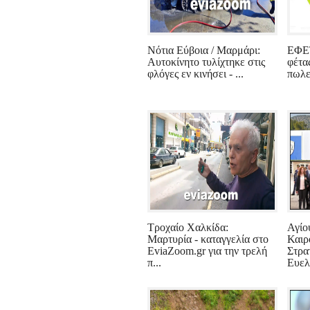
Νότια Εύβοια / Μαρμάρι:
ΕΦΕΤ
Αυτοκίνητο τυλίχτηκε στις
φέτα
φλόγες εν κινήσει - ...
πωλεί
Τροχαίο Χαλκίδα:
Αγίο
Μαρτυρία - καταγγελία στο
Καιρό
EviaZoom.gr για την τρελή
Στρα
π...
Ευελ