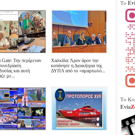
Ev
Το
Βίν
μοτ
240 
Παλ
Θήβ
Τα 
Κοβέ
Μητ
εκτ
GAT
 Gate: Την περίμεναν
Χαλκίδα: Άρον άρον την
μετ
συνεδρίαση
κοπάνησε η Διοικήτρια της
Γεω
δοσίας και αυτή
ΔΥΠΑ από το «αμαρτωλό...
Αδε
ζε με...
κάν
διά
το 
που
λειτ
Το Κα
Evia
Z
Χιόν
αυτό
σφο
Ελλ
περ