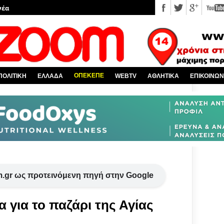
 κόσμο
Χαλκίδα και όλη την Εύβοια
πό την Ελλάδα
υ EviaZoom.gr
ΟΠΕΚΕΠΕ
ΠΟΛΙΤΙΚΗ
ΕΛΛΑΔΑ
WEBTV
ΑΘΛΗΤΙΚΑ
ΕΠΙΚΟΙΝΩΝ
νέα
.gr ως προτεινόμενη πηγή στην Google
α για το παζάρι της Αγίας