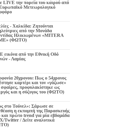
τε LIVE την πορεία του καιρού από
 Ευρωπαϊκό Μετεωρολογικό
υφόρο
ελίες - Χαλκίδα: Ζητούνται
ηλεύτριες από την Μονάδα
ντίδας Ηλικιωμένων «MITERA
ME» (ΦΩΤΟ)
E εικόνα από την Εθνική Οδό
νών - Λαμίας
οφονία 20χρονου: Πως ο 54χρονος
 έστησε καρτέρι και τον «γάζωσε»
6 σφαίρες, προφυλακίστηκε ως
εργός και η σύζυγος του (ΦΩΤΟ)
ς στο Τούνελ»: Σάρωσε σε
εθέαση η εκπομπή της Παρασκευής
) και πρώτο trend για μία εβδομάδα
X/Twitter / Δείτε αναλυτικά
ΩΤΟ)