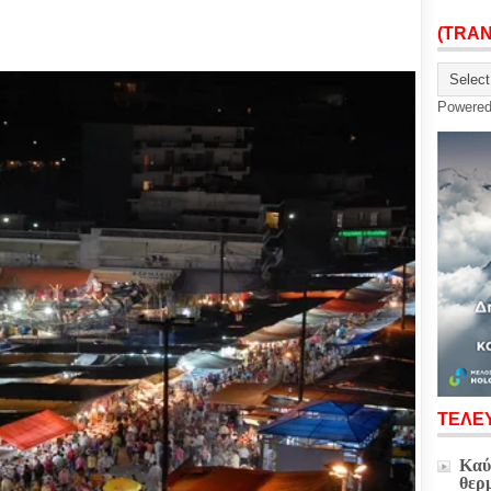
(TRA
Powere
ΤΕΛΕΥ
Καύ
θερ