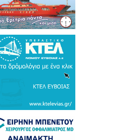
ρκικά ΜΜΕ: Συναγερμός και
μος σε Ελλάδα και Ισραήλ για τον
 Τουρκικό υπερσύχρονο βαλιστικό
αυλο με βεληνεκές 6.000 χιλιομέτρα
ΤΟ & ΒΙΝΤΕΟ)
α Gate: Την περίμεναν στη
εδρίαση λογοδοσίας και αυτή
αζε μετάλλια και έβλεπε τον
αθηναϊκό στο μπάσκετ / Τα άδεια
ανα της ξεφτίλας! (ΦΩΤΟ)
ξάρτητος βουλευτής Γιάννης
ακιώτης στο EviaZoom.gr:
ιτοκοσμικό το κράτος δικαίου στην
νανία του Μητσοτάκη, στο
χαστρο του καθεστώτος όσο ποτέ οι
οχλητικοί" δημοσιογράφοι...»
όπουλος: «Εάν τυχόν υπήρχε
τος δικαίου ο Εισαγγελέας του
ίου Πάγου θα έπρεπε να τιμωρηθεί
αδειγματικά...»