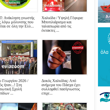
Του
τρό
νέο
πύρ
(ΦΩ
: Ανάκληση γνωστής
Χαλκίδα / Υψηλή Γέφυρα:
ς λόγω μόλυνσης που
Μποτιλιάρισμα και
ται σε όλη την Ελλ...
ταλαιπωρία από τις
Βάκ
έκτακτες ...
συν
μοίρ
Παν
έδρ
Ανε
Σαρ
«Τρ
μπα
στό
"εν
υ Γεωργίου 2026 /
Δοκός Χαλκίδας: Από
ς ήταν...! Στη
ανήμερα του Πάσχα έχει
Βελ
τιωτική Σχολή
συλληφθεί πασίγνωστος
κρά
πίδων ...
επιχε...
Αρε
παρ