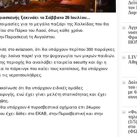
Δεί
τον
Δορ
σκευής ξεκινάει το Σάββατο 26 Ιουλίου...
τοιμασίες για το μεγάλο παζάρι της Χαλκίδας που θα
Αγγ
ίου στο Πάρκο του Λαού, όπως κάθε χρόνο.
νοσ
ην Παρασκευή 1η Αυγούστου.
Φρο
HO
ισε στο eviazoom, ότι θα υπάρχουν περίπου 300 παράγκες
 όχι λούνα παρκ! για την ψυχαγωγία των μικρών παιδιών.
LIV
ης περιοχής θα αναλάβει εταιρεία security και όχι η
Αθη
ια το πάρκινγκ που καίει τους κατοίκους, θα υπάρχουν
ι τις νεροτσουλήθρες.
Δολ
του
κοίνωσε ότι θα υπάρχουν ειδικές ομάδες
με 
φυγής, ενώ έχει γίνει μελέτη στατικότητας και έχει
συν
ηψης.
ύ θα υπάρχουν 4 πυροσβεστικά οχήματα επι 24ωρου
«Φω
 έχει δόθει στο ΕΚΑΒ, στην Πυροσβεστική και στην
τηλ
(1/5
στο 
(Φ