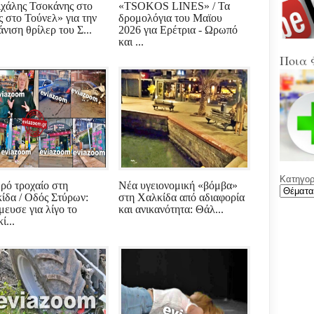
Στα
χάλης Τσοκάνης στο
«TSOKOS LINES» / Τα
Βοιω
 στο Τούνελ» για την
δρομολόγια του Μαϊου
Κρή
νιση θρίλερ του Σ...
2026 για Ερέτρια - Ωρωπό
και ...
(Sup
Ποια 
Ένω
Ολυ
ΑΕΚ
Νέε
Φύλ
την 
Κατηγορί
Γελά
ρό τροχαίο στη
Νέα υγειονομική «βόμβα»
Ξαφ
ίδα / Οδός Στύρων:
στη Χαλκίδα από αδιαφορία
παρ
μευσε για λίγο το
και ανικανότητα: Θάλ...
για
ί...
ρου
μετά
υπο
με χ
καθ
αντι