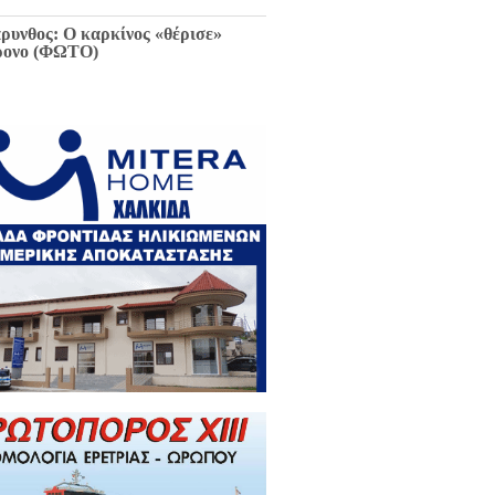
ρυνθος: Ο καρκίνος «θέρισε»
ρονο (ΦΩΤΟ)
ιαφθορά στη Χαλκίδα έχει
ελθόν και μέλλον / Αποκλειστικά
 EviaZoom.gr: Η ένορκη κατάθεση
ην Εισαγγελέα Χαλκίδας:
εφθαρμένοι στη Χαλκίδα όλοι οι
κούντες δημόσιοι λειτουργοί...»
ΓΡΑΦΑ)
ά την Χαλκίδα έμεινε χωρίς νερό
 το Βασιλικό λόγω ξανά νέας
κτης βλάβης...
 Κωνσταντοπούλου για σκάνδαλο
κλοπών: «Να κληθεί ο Εισαγγελέας
 Αρείου Πάγου Κ. Τζαβέλλας στην
τροπή Θεσμών και Διαφάνειας της
λής»