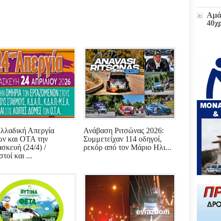
Αμά
40χ
Η δ
παρ
στο
πρώ
«Δι
διοι
(ΕΓ
Μετ
λλαδική Απεργία
Ανάβαση Ριτσώνας 2026:
και
ν και ΟΤΑ την
Συμμετείχαν 114 οδηγοί,
έκτα
σκευή (24/4) /
ρεκόρ από τον Μάριο Ηλι...
τοί και ...
Ζωή
υπο
του
Επι
Βου