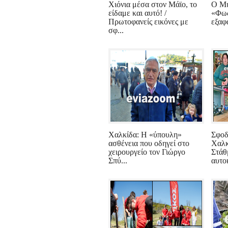
Χιόνια μέσα στον Μάϊο, το
Ο Μι
είδαμε και αυτό! /
«Φως
Πρωτοφανείς εικόνες με
εξαφά
σφ...
Χαλκίδα: Η «ύπουλη»
Σφοδ
ασθένεια που οδηγεί στο
Χαλκ
χειρουργείο τον Γιώργο
Στάθ
Σπύ...
αυτοκ